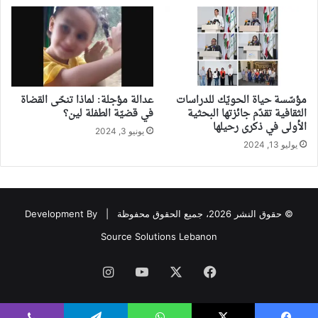
مؤسّسة حياة الحويّك للدراسات
عدالة مؤجلة: لماذا تنحّى القضاة
الثقافية تقدّم جائزتها البحثية
في قضيّة الطفلة لين؟
الأولى في ذكرى رحيلها
يونيو 3, 2024
يوليو 13, 2024
© حقوق النشر 2026، جميع الحقوق محفوظة |
Development By
Source Solutions Lebanon
فيسبوك
‫X
‫YouTube
انستقرام