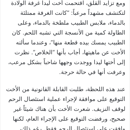
ومع تزايد القلق، اقتحمت أخت ليدا غرفة الولادة
لتكتشف مشهداً مرعباً: “كانت الغرفة ممتلئة
بالدماء، ملابس الطبيب ملطخة بالدماء، وعلى
الطاولة كمية من الأنسجة التي تشبه اللحم. كان
الطبيب يمسك بيده قطعة منها”، وعندما سألته
الأخت عن ماهيتها، أجاب بأنها “الخلاص”. نظرت
إلى أختها ليدا ووجدت وجهها شاحباً بشكل مرعب،
وعرفت أنها في حالة حرجة.
عند هذه اللحظة، طلبت القابلة القانونية من الأخت
التوقيع على موافقة لإجراء عملية استئصال الرحم
لوقف النزيف. شعرت الأخت بأن هناك شيئاً غير
صحيح، ورفضت التوقيع على الإجراء العام، لكنها
وافقت على استئصال الرحم فقط. رغم ذلك،