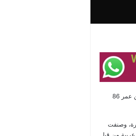
غيب الموت الكاتب في “النهار” الياس الديري، المعروف ب”زيان”، عن عمر 86
رة، وصنفت
قائمة أفضل رواية عربية من قبل