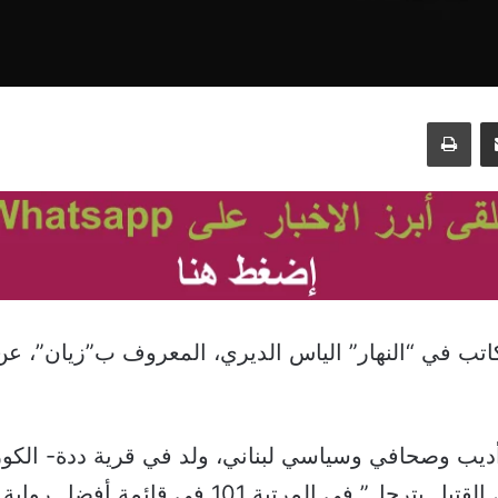
مشاركة عبر البريد
طباعة
أديب وصحافي وسياسي لبناني، ولد في قرية ددة- الكو
روايته “الفارس القتيل يترجل” في المرتبة 101 في 