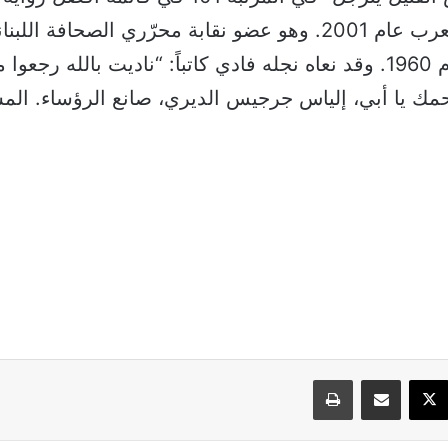
اتحاد الكتاب العرب عام 2001. وهو عضو نقابة محرّري الصحافة
القصّة منذ العام 1960. وقد نعاه نجله فادي كاتباً: “ناديت بالله رجعوا 
مك يا أبي، إلياس جرجيس الديري، صانع الرؤساء. المسي
سبوك
‫X
مشاركة عبر البريد
طباعة