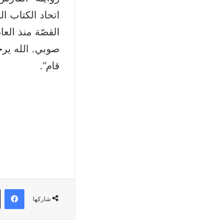
صوبي. الله يرح
قام”.
في
شاركها