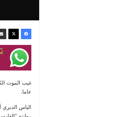
فيسبوك
‫X
عاما.
الياس الديري 