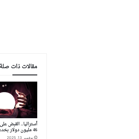
مقالات ذات صلة
أستراليا.. القبض عل
46 مليون دولار بخدعة “صينية”
نوفمبر 13, 2025