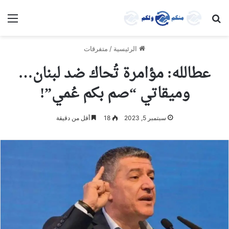
بحث عن
الق
الرئيسية
/
متفرقات
عطالله: مؤامرة تُحاك ضد لبنان…
وميقاتي “صم بكم عُمي”!
سبتمبر 5, 2023
18
أقل من دقيقة