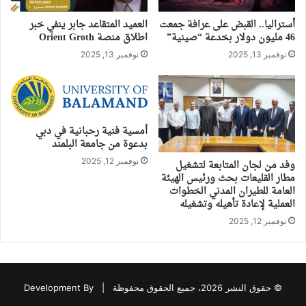
أستراليا.. القبض على عرافة جمعت
العميد المتقاعد جابر ينفي خبر
46 مليون دولار بخدعة “صينية”
اطلاق منصة Orient Groth
نوفمبر 13, 2025
نوفمبر 13, 2025
أمسية فنية رحبانية في دبي
بدعوة من جامعة البلمند
نوفمبر 12, 2025
وفد من لجان المتابعة لتشغيل
مطار القليعات بحث ورئيس الهيئة
العامة للطيران المدني الخطوات
العملية لإعادة تأهيله وتشغيله
نوفمبر 12, 2025
© حقوق النشر 2026، جميع الحقوق محفوظة |
Development By