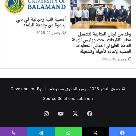
أمسية فنية رحبانية في دبي
بدعوة من جامعة البلمند
نوفمبر 12, 2025
وفد من لجان المتابعة لتشغيل
مطار القليعات بحث ورئيس الهيئة
العامة للطيران المدني الخطوات
العملية لإعادة تأهيله وتشغيله
نوفمبر 12, 2025
© حقوق النشر 2026، جميع الحقوق محفوظة |
Development By
Source Solutions Lebanon
فيسبوك
‫X
‫YouTube
انستقرام