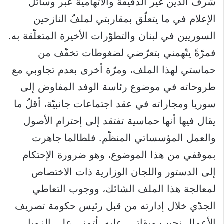
شرف الدين غير الدقيقة والاتهامية عبر وسائل
الإعلام في ما يتعلّق بمقاربتي لملفّ النازحين
السوريين في لبنان والتطوّرات الأخيرة المتعلّقة به.
فمرّةً يتّهمني بتعرّضي لضغوطات تخفّف من
حماستي لهذا الملف، ومرّة أخرى بعدم تجاوبي مع
طروحاته في موضوع رئاسة الوفد المفاوض إلى
سوريا ومجاراته في عقد اجتماعات جانبيّة، أقلّ ما
يقال فيها أنها حماسية تفتقد إلى إحترام الأصول
والعمل المؤسساتي المنظّم. فلطالما جاهرت
بموقفي من هذا الموضوع، وهو ضرورة الإحتكام
إلى الدستور واللجان الوزارية ذات الاختصاص
لمعالجة هذا الملف الشائك، ووجوب التعاطي
الجدّي خلال إدارته من قبل رئيس حكومة تصريف
الأعمال نجيب ميقاتي. عليه، أتمنى على الزميل