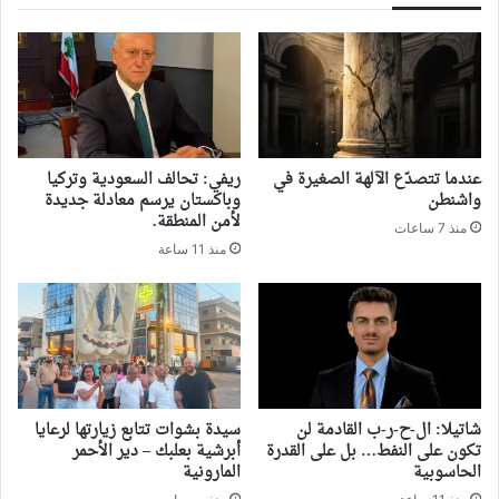
‏عندما تتصدّع الآلهة الصغيرة في
ريفي: تحالف السعودية وتركيا
واشنطن
وباكستان يرسم معادلة جديدة
لأمن المنطقة.
منذ 7 ساعات
منذ 11 ساعة
شاتيلا: ال-ح-ر-ب القادمة لن
سيدة بشوات تتابع زيارتها لرعايا
تكون على النفط… بل على القدرة
أبرشية بعلبك – دير الأحمر
الحاسوبية
المارونية