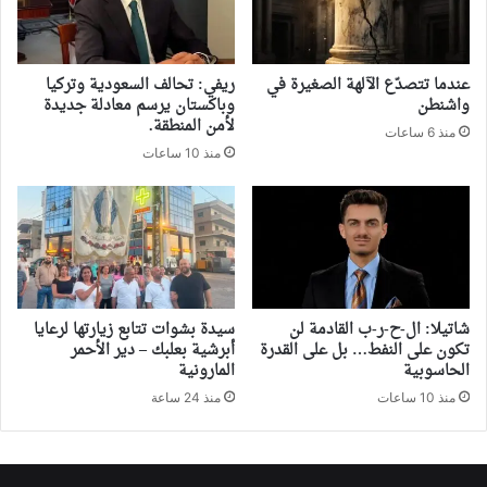
‏عندما تتصدّع الآلهة الصغيرة في
ريفي: تحالف السعودية وتركيا
واشنطن
وباكستان يرسم معادلة جديدة
لأمن المنطقة.
منذ 6 ساعات
منذ 10 ساعات
شاتيلا: ال-ح-ر-ب القادمة لن
سيدة بشوات تتابع زيارتها لرعايا
تكون على النفط… بل على القدرة
أبرشية بعلبك – دير الأحمر
الحاسوبية
المارونية
منذ 10 ساعات
منذ 24 ساعة