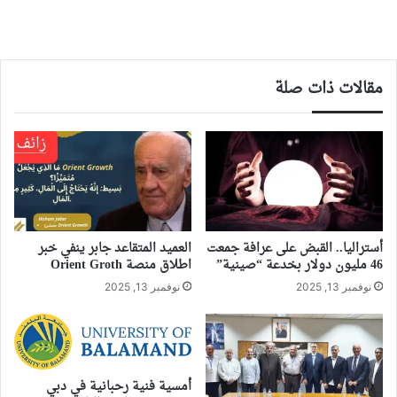
مقالات ذات صلة
أستراليا.. القبض على عرافة جمعت
العميد المتقاعد جابر ينفي خبر
46 مليون دولار بخدعة “صينية”
اطلاق منصة Orient Groth
نوفمبر 13, 2025
نوفمبر 13, 2025
أمسية فنية رحبانية في دبي