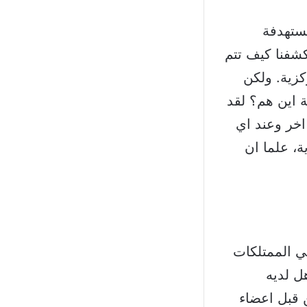
مستهدفة
كشفنا كيف تتم
زية. ولكن
 اين هم؟ لقد
اخر وعند اي
ة، علما ان
ي الممتلكات
ل لديه
ن قبل اعضاء