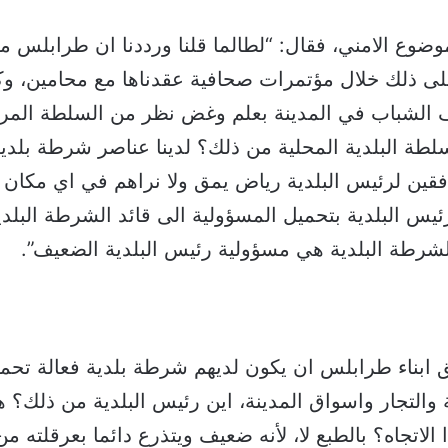
ضوع الامني، فقال: “لطالما قلنا ورددنا ان طرابلس 
على ذلك خلال مؤتمرات صحافية عقدناها مع محامين، و
 الشباب في المدينة بعلم وغض نظر من السلطة المرك
لطة البلدية المحلية من ذلك؟ لدينا عناصر شرطة بلدية
فقين لرئيس البلدية رياض يمق ولا نراهم في اي مكان 
س البلدية بتحميل المسؤولية الى قائد الشرطة البلدي
الشرطة البلدية هي مسؤولية رئيس البلدية الضعيف”.
ابناء طرابلس ان يكون لديهم شرطة بلدية فعالة تحم
 والتجار واسواق المدينة، اين رئيس البلدية من ذلك؟ ه
اتجاه؟ بالطبع لا، لأنه ضعيف ويتذرع دائما بعرقلته م