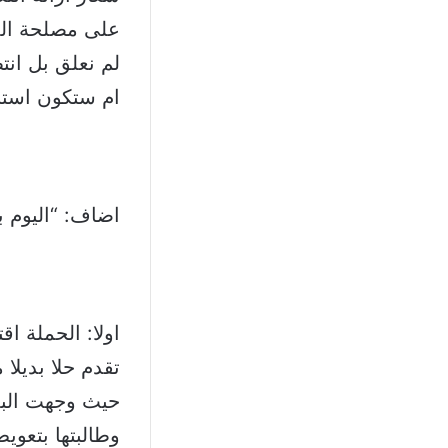
على مصلحة المد
لم نعلق بل ان
ام ستكون استنس
اضاف: “اليوم بإ
اولا: الحملة 
تقدم حلا بديلا
حيث وجهت البلد
وطالبتها بتعوي