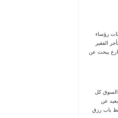
طات رؤساء
جر الفقير
ارع يبحث عن
 السوق كل
عيد عن
ظ باب رزق