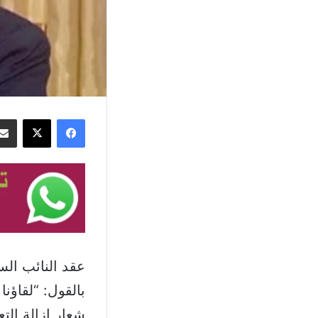
فيسبوك
‫X
عقد النائب ال
بالقول: “لقاؤن
شعار ازالة الت