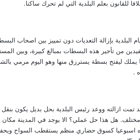
لافا للقانون بعلم البلدية التي لم تحرك ساكنا.
م البلدية بإزالة التعديات دون تمييز بين اصحاب البس
يدين من تأجير هذه البسطات بمبالغ كبيرة، وبين المستأ
ا يملك ليفتح بسطة يسترزق منها وهو اليوم مرمي بالش
 .
حد تمت ازالته ووعد رئيس البلدية بحل بديل يكون بنقل
مختلف. هل هذا حل عملي؟ الا يوجد في المدينة مكان ب
ده اسبوعيا كسوق حضاري منظم يستقطب السواح ويحف