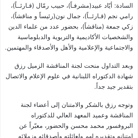
السادة: أيّاد عبيد(مشرفـاً)، حبيب رمّال (قـارئــاً)،
رامي نجم (قـارئــاً)، جمال نون(رئيساً و مناقشاً)،
زكي جمعة (مناقشاً)، بحضور عدد من علماء الدين
والشخصيات الأكاديمية والتربوية والدبلوماسية
والاجتماعية والإعلامية والأهل والأصدقاء والمهتمين.
وبعد التداول منحت لجنة المناقشة الزميل رزق
شهادة الدكتوراه اللبنانية في علوم الإعلام والاتصال
بتقدير جيد جداً
.
وتوجه رزق بالشكر والامتنان إلى أعضاء لجنة
المناقشة وعميد المعهد العالي للدكتوراه
البروفسور محمد محسن والحضور، معبّراً عن
امتنانه وتقديره لهم ولعائلته وأصدقائه وزملائه