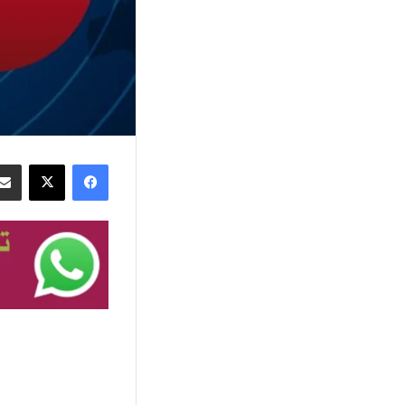
فيسبوك
‫X