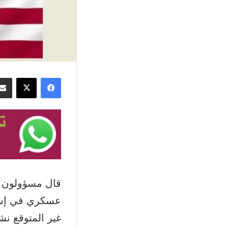
فيسبوك
‫X
عسكري في إسرا
غير المتوقع نش