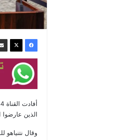
فيسبوك
‫X
الذين عارضوا ا
وقال نتنياهو ل