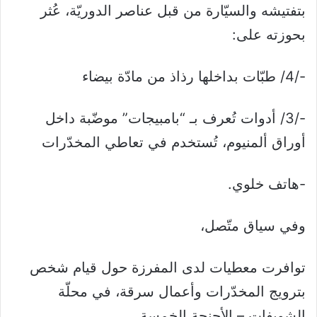
بتفتيشه والسيّارة من قبل عناصر الدوريّة، عُثر
بحوزته على:
-/4/ طبّات بداخلها رذاذ من مادّة بيضاء
-/3/ أدوات تُعرف بـ “بامبيجات” موضّبة داخل
أوراق ألمنيوم، تُستخدم في تعاطي المخدّرات
-هاتف خلوي.
وفي سياق متّصل،
توافرت معطيات لدى المفرزة حول قيام شخص
بترويج المخدّرات وأعمال سرقة، في محلّة
الشويفات – الأجنحة الخمسة.