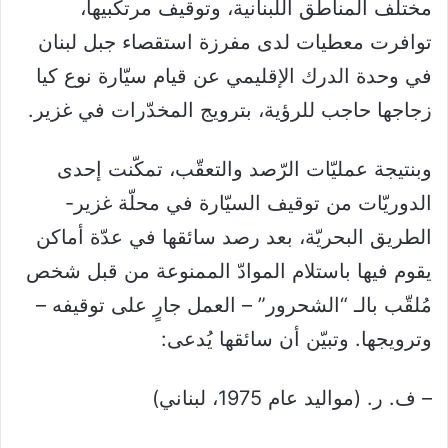
مختلف المناطق اللبنانية، وتوقيف مرتكبيها،
توافرت معطيات لدى مفرزة استقصاء جبل لبنان
في وحدة الدرك الإقليمي عن قيام سيّارة نوع كيا
زجاجها حاجب للرؤية، بترويج المخدّرات في غزير.
وبنتيجة عمليّات الرّصد والتعقّب، تمكّنت إحدى
الدوريّات من توقيف السيّارة في محلّة غزير-
الطريق البحريّة، بعد رصد سائقها في عدّة أماكن
يقوم فيها باستلام الموادّ الممنوعة من قبل شخص
مُلقّب بالـ “الشحرور” – العمل جارٍ على توقيفه –
وترويجها. وتبيّن أن سائقها يُدعى:
– ف. ر. (مواليد عام 1975، لبناني)