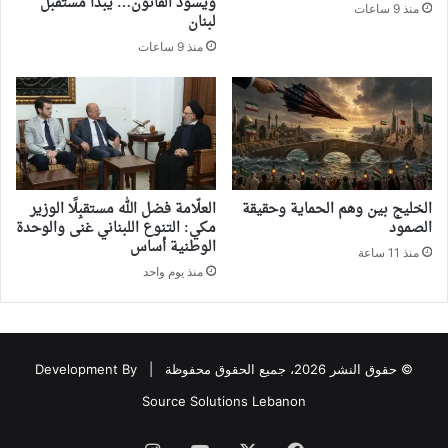
ويسود القانون… يبدأ مستقبل
منذ 9 ساعات
لبنان
منذ 9 ساعات
‏الخليج بين وهم الحماية وحقيقة
العلّامة فضل الله مستقبِلًا الوزير
الصمود
مكي: التنوع اللبناني غنى والوحدة
الوطنية أساس
منذ 11 ساعة
منذ يوم واحد
© حقوق النشر 2026، جميع الحقوق محفوظة |
Development By
Source Solutions Lebanon