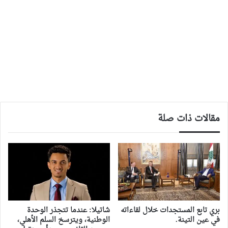
مقالات ذات صلة
بري تابع المستجدات خلال لقاءاته
شاتيلا: عندما تتجذر الوحدة
في عين التينة.
الوطنية، ويترسخ السلم الأهلي،