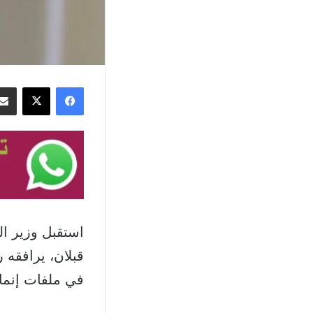
فيسبوك
‫X
استقبل وزير الد
قبلان، يرافقه
في ملفات إنمائ