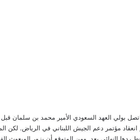
صل بولي العهد السعودي الأمير محمد بن سلمان قبل يو
انعقاد مؤتمر دعم الجيش اللبناني في الرياض. لكن الم
طِ ردها النهائي بعد. ومن المتوقع أن يزور المبعوث ا