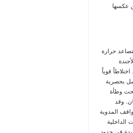
ن عكسها
تتصاعد حرارة
أجندة
تلاطاً قوياً
تصل بحصرية
تحت وطأة
ان. وقد
واقف المدوية
 الداخلية
يدة في حدود