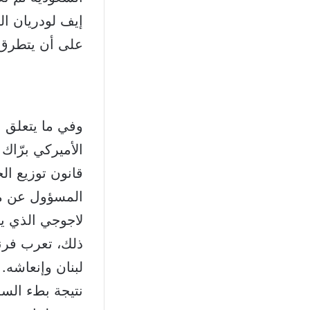
إيف لودريان ال
على أن يتطرق 
وفي ما يتعلق ب
الأميركي برّاك
قانون توزيع ال
المسؤول عن مس
لاجوجي الذي يس
ذلك، تعرب فرن
لبنان وإنعاشه.
نتيجة بطء السل