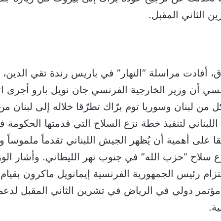
ن الثاني المقبل.
، أفادت مراسلة “النهار” في باريس رندة تقي الدين، ن
ي أن وزير الخارجية الفرنسي جان نويل بارو أجرى اتص
 من لبنان وسوريا توم برّاك تطرّقا خلاله إلى لبنان من
للبناني لتنفيذ خطة نزع السلاح التي قدمتها الحكومة
ا على أهمية أن يُظهر الجيش اللبناني تقدماً ملموساً وم
ع سلاح “حزب الله” في جنوب نهر الليطاني. وأشار الو
تزام رئيس الجمهورية الفرنسية إيمانويل ماكرون بقيام ف
 مؤتمر دولي في الرياض في تشرين الثاني المقبل لدعم
ية.