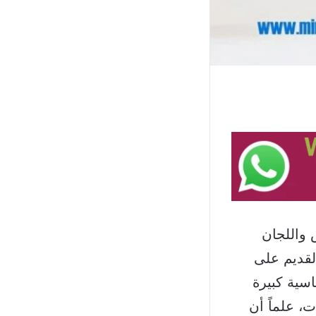
 واللجان
لقديم على
سية كبيرة
ت، علماً أن