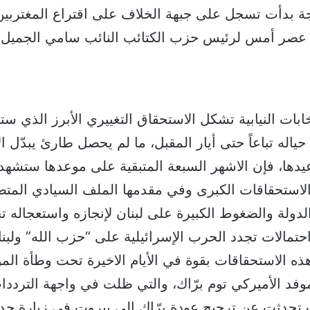
 بدأت تسجل على جبهة الخلاف على اقتراع المغتربي
عصر أمس لرئيس حزب الكتائب النائب سامي الجميل
خابات النيابية تشكل الاستحقاق التغييري الأبرز الذي س
حياله تباعاً حتى أيار المقبل، ما لم يحصل طارئ يبدّل ال
عيدها، فإن الاشهر السبعة المتبقية على موعدها ستشهد اخ
 الاستحقاقات الكبرى وفي مقدمها الملف السيادي الم
لدولة والضغوط الكبيرة على لبنان لإنجازه واستعجاله 
 احتمالات تجدد الحرب الإسرائيلية على “حزب الله” ولبن
 الاستحقاقات بقوة في الأيام الاخيرة تحت وطأة الم
موفد الأميركي توم برّاك، والتي ظلت في واجهة الترددات
حدثت عن ترجيح عودة برّاك إلى بيروت في زيارة جد