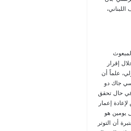
اللبناني،
لمبعوث
لال إقرار
ي، علماً أن
سي جاك دو
وفي حال تحقق
إعادة إعمار
ل يومين هو
برة أن التوتر