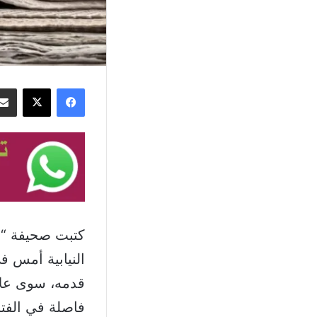
فيسبوك
‫X
كتبت صحيفة “ال
النيابية أمس ف
قدمه، سوى علا
فاصلة في الفترة