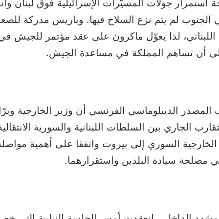
ة استمرار جولات المسيّرات الإسرائيلية فوق لبنان وأنه
الجنوب لم يتم نزع السلاح فيها. وباريس مدركة للصعو
اللبناني، لذا يعوّل ماكرون على عقد مؤتمر للجيش ف
ى أن تساهم المملكة في مساعدة الجيش.
المصدر الديبلوماسي الفرنسي أن وزير الخارجية وبرّاك 
لتقارب الجاري بين السلطات اللبنانية والسورية الانتقال
الخارجية السوري إلى بيروت واتفقا على أهمية مواصلة 
في مصلحة سيادة البلدين واستقرارهما.
لمشهد الداخلي، انعقدت أمس الجلسة النيابية التي خ