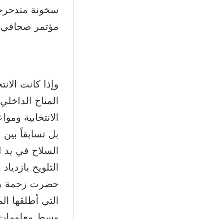
سخونة متدحرجة
مؤتمر صحافي 
وإذا كانت الانت
المناخ الداخلي 
الانتخابية وموا
بل تسابقاً بين
السلاح في يد ا
التلويح بازدياد
حضرت زحمة هذه
التي أطلقها ال
وسط معلومات ت