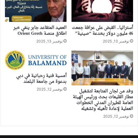
أستراليا.. القبض على عرافة جمعت
العميد المتقاعد جابر ينفي خبر
46 مليون دولار بخدعة “صينية”
اطلاق منصة Orient Groth
نوفمبر 13, 2025
نوفمبر 13, 2025
أمسية فنية رحبانية في دبي
بدعوة من جامعة البلمند
نوفمبر 12, 2025
وفد من لجان المتابعة لتشغيل
مطار القليعات بحث ورئيس الهيئة
العامة للطيران المدني الخطوات
العملية لإعادة تأهيله وتشغيله
نوفمبر 12, 2025