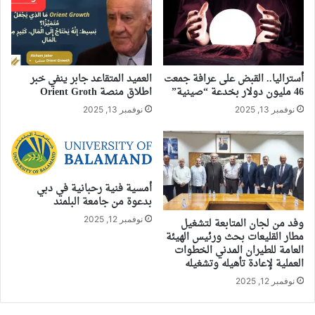
أستراليا.. القبض على عرافة جمعت
العميد المتقاعد جابر ينفي خبر
46 مليون دولار بخدعة “صينية”
اطلاق منصة Orient Groth
نوفمبر 13, 2025
نوفمبر 13, 2025
أمسية فنية رحبانية في دبي
بدعوة من جامعة البلمند
نوفمبر 12, 2025
وفد من لجان المتابعة لتشغيل
مطار القليعات بحث ورئيس الهيئة
العامة للطيران المدني الخطوات
العملية لإعادة تأهيله وتشغيله
نوفمبر 12, 2025