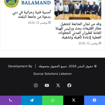
أمسية فنية رحبانية في دبي
بدعوة من جامعة البلمند
نوفمبر 12, 2025
وفد من لجان المتابعة لتشغيل
مطار القليعات بحث ورئيس الهيئة
العامة للطيران المدني الخطوات
العملية لإعادة تأهيله وتشغيله
نوفمبر 12, 2025
© حقوق النشر 2026، جميع الحقوق محفوظة |
Development By
Source Solutions Lebanon
فيسبوك
‫X
‫YouTube
انستقرام
يسبوك
‫X
واتساب
تيلقرام
ڤايبر