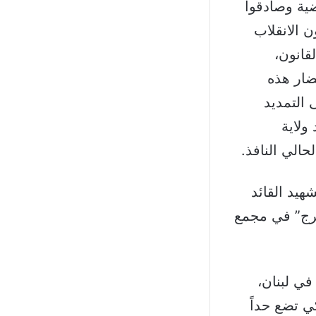
اضية وصادقوا
 الانقلاب
قانون،
حضار هذه
 التمديد
ولاية
الي النافذ.
هيد القائد
رج” في مجمع
في لبنان،
ي تضع حداً