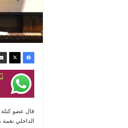
فيسبوك
‫X
قال عضو كتلة ا
الداخلي نغمة م