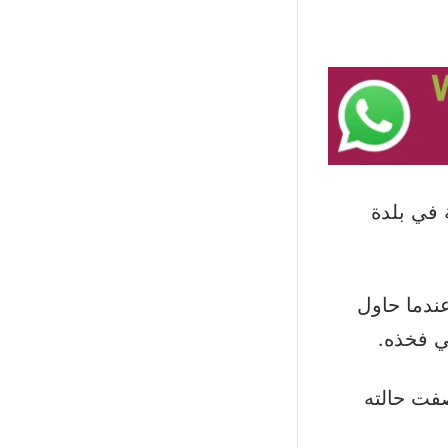
 في بلدة
ندما حاول
في فخذه.
صفت حالته