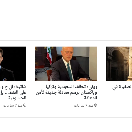
 الصغيرة في
ريفي: تحالف السعودية وتركيا
شاتيلا: ال-ح-ر-
وباكستان يرسم معادلة جديدة لأمن
على النفط… بل 
المنطقة.
الحاسوبية
منذ 7 ساعات
منذ 7 ساعات