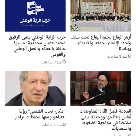
أزهر البقاع يجمع البقاع تحت سقف
حزب الراية الوطني ينعى الرفيق
واحد: الإنماء يجمعنا والانتماء
محمد عثمان محمدية: مسيرة
يوحّدنا
حافلة بالعطاء والعمل الوطني
والقومي
منذ 3 ساعات
منذ 3 ساعات
العلامة فضل الله: المفاوضات
“مكان تحت الشمس” رؤية
تُقاس بنتائجها ووحدتنا تبقى
نتنياهو ومعها تحفظات ترامب
سلاحنا في مواجهة الضغوط
منذ 4 ساعات
والتحديات