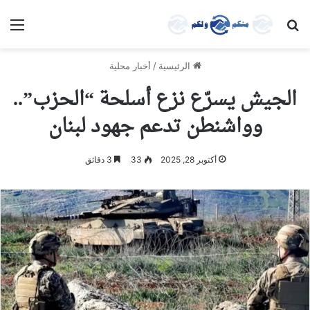
بحث عن
الق
الرئيسية
/
أخبار محلية
الجيش يسرّع نزع أسلحة “الحزب”..
وواشنطن تدعم جهود لبنان
أكتوبر 28, 2025
33
3 دقائق