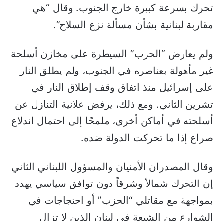
تحرك بسرعة كبيرة خارج الجنوب. وقال “هي
مقاربة لبنانية بشأن مسألة نزع السلاح”.
ولم يعارض “الحزب” السيطرة على مخازن أسلحة
غير مأهولة بعناصره في الجنوب، ولم يطلق النار
على إسرائيل منذ اتفاق وقف إطلاق النار في
تشرين الثاني. ومع ذلك، يرفض علانية التنازل عن
أسلحته في أماكن أخرى، ملمحًا إلى احتمال اندلاع
صراع إذا ما تحركت الدولة ضده.
وقال المصدران الأمنيان والمسؤول اللبناني الثاني
إن التحرك شمالاً وشرقاً دون توافق سياسي يهدد
بمواجهة مع مقاتلي “الحزب” أو احتجاجات في
الشوارع من الشيعة في لبنان الذين لا تزال