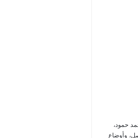
مد حمود،
صل، وأوضاع