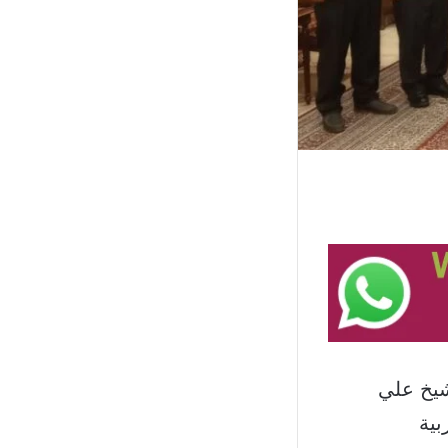
شيخ علي
بية