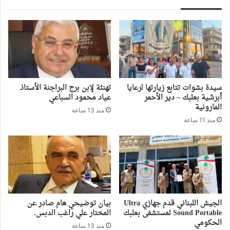
سيدة بشوات تتابع زيارتها لرعايا
تهنئة لإبن برج البراجنة الأستاذ
أبرشية بعلبك – دير الأحمر
عياد محمود السباعي
المارونية
منذ 13 ساعة
منذ 11 ساعة
الجيش اللبناني قدم جهازي Ultra
بيان توضيحي هام صادر عن
Sound Portable لمستشفى بعلبك
المختار علي راغب الدبس.
الحكومي
منذ 13 ساعة