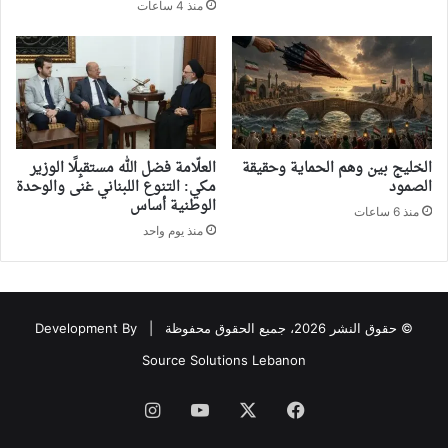
منذ 4 ساعات
‏الخليج بين وهم الحماية وحقيقة
العلّامة فضل الله مستقبِلًا الوزير
الصمود
مكي: التنوع اللبناني غنى والوحدة
الوطنية أساس
منذ 6 ساعات
منذ يوم واحد
© حقوق النشر 2026، جميع الحقوق محفوظة |
Development By
Source Solutions Lebanon
فيسبوك
‫X
‫YouTube
انستقرام