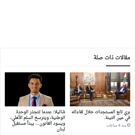
مقالات ذات صلة
بري تابع المستجدات خلال لقاءاته
شاتيلا: عندما تتجذر الوحدة
في عين التينة.
الوطنية، ويترسخ السلم الأهلي،
ويسود القانون… يبدأ مستقبل
منذ 4 ساعات
لبنان