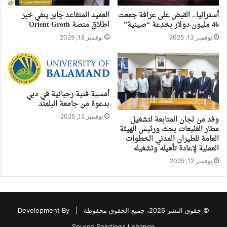
أستراليا.. القبض على عرافة جمعت
العميد المتقاعد جابر ينفي خبر
46 مليون دولار بخدعة “صينية”
اطلاق منصة Orient Groth
نوفمبر 13, 2025
نوفمبر 13, 2025
أمسية فنية رحبانية في دبي
بدعوة من جامعة البلمند
نوفمبر 12, 2025
وفد من لجان المتابعة لتشغيل
مطار القليعات بحث ورئيس الهيئة
العامة للطيران المدني الخطوات
العملية لإعادة تأهيله وتشغيله
نوفمبر 12, 2025
© حقوق النشر 2026، جميع الحقوق محفوظة |
Development By
Source Solutions Lebanon