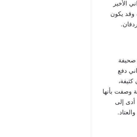
ي الأخير
 وقد يكون
دفان.
 صحيفة
ني دفع
كثيفة،
 وصفت بأنها
 أدى إلى
العتاد.