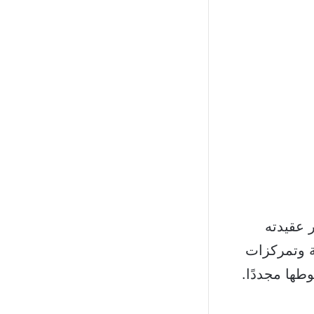
 عقيدته
ة وتمركزات
طها مجددًا.