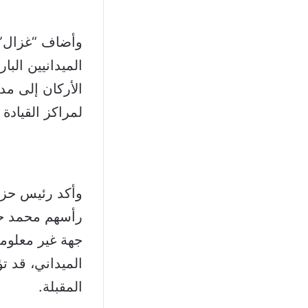
وأضاف “غزال” أ
الميدانيين الب
الأركان إلى م
لمراكز القيادة 
رأسهم محمد حمد
جهة غير معلومة
الميداني، قد ت
المقبلة.