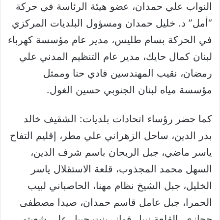
النواب علي حمدان، عضو هيئة الرئاسة في حركة
“أمل” د. خليل حمدان ومسؤول البلديات المركزي
في الحركة بسام طليس، مدير عام مؤسسة كهرباء
لبنان كمال حايك، مدير عام التنظيم المدني علي
رمضان، نقيب المهندسين فادي حنا وممثل
مؤسسة مياه لبنان الجنوبي حسين الغول.
كما حضر رؤساء اتحادات بلديات: الشقيف خالد
بدر الدين، ساحل الزهراني علي مطر، إقليم التفاح
ياسر ماضي، جبل الريحان باسم شرف الدين،
السهل محمد المجذوب، قلعة الاستقلال ياسر
الخليل، جبل الشيخ نظام مهنا، الحاصباني لبيب
الحمرا، جبل عامل قاسم حمدان، صيدا مصطفى
حجازي، القلعة نبيل فواز، بنت جبيل علي شعيتو،