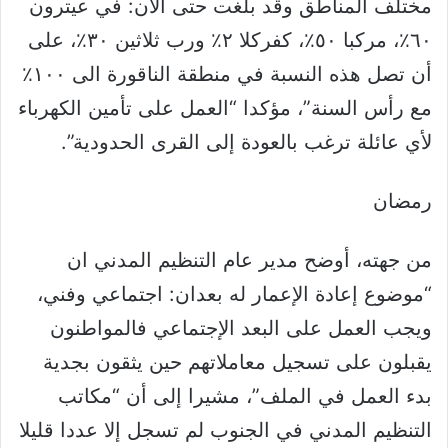
مختلف المناطق وقد بلغت حتى الان: في عيترون
٦٠٪؜، مركبا ٥٠٪؜، كفركلا ٢٪؜ ورب ثلاثين ٣٠٪، على
أن تصل هذه النسبة في منطقة الناقورة الى ١٠٠٪؜
مع رأس السنة”، مؤكدا “العمل على تأمين الكهرباء
لأي عائلة ترغب بالعودة إلى القرى الحدودية”.
رمضان
من جهته، أوضح مدير عام التنظيم المدني ان
“موضوع إعادة الإعمار له بعدان: اجتماعي وفني،
ويجب العمل على البعد الإجتماعي فالمواطنون
يقبلون على تسجيل معاملاتهم حين يثقون بجدية
بدء العمل في الملف”، مشيرا إلى أن “مكاتب
التنظيم المدني في الجنوب لم تسجل إلا عددا قليلا