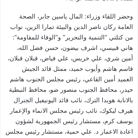
وحضر اللقاء وزراء: المال ياسين جابر، الصحة
العامة ركان ناصر الدين والبيئة تمارا الزين، نواب
من كتلتي “التنمية والتحرير” و”الوفاء للمقاومة”:
هاني قبيسي، اشرف بيضون، حسن فضل الله،
أمين شري، علي خريس، علي فياض، قبلان قبلان،
قاسم هاشم وأيوب حميد، ممثل قائد الجيش
العميد أمين القاعي، رئيس مجلس الجنوب هاشم
حيدر، محافظ الجنوب منصور ضو، محافظ النبطية
بالانابة هويدا الترك، نائب قائد اليونيفيل الجنرال
هيرف ليكوك، نائب رئيس مجلس الانماء والإعمار
يوسف كرم، مستشار رئيس الجمهورية لشؤون
اعادة الاعمار د. علي حمية، مستشار رئيس مجلس