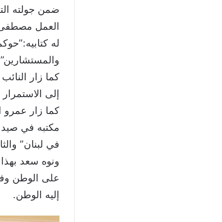
ضمن جولته الت
العمل مصطفى بي
له كتابيه:”حوكم
والمستشارين”.
كما زار النائب 
إلى الاستمرار 
كما زار عمرو ا
مكتبه في صيدا 
في لبنان” والثا
ونوه سعد بهذا 
على الوطن وفي 
إليه الوطن.