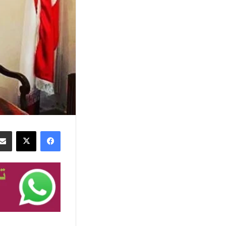
فيسبوك
‫X