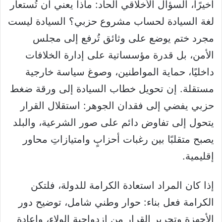
‏أخيرًا، السؤال الأخلاقي الحاد: ماذا يعني أن تُستعار
لغة السيادة لحساب مشروع حزبي؟ السيادة ليست
مجرد ختم يوضع على وثائق تُرفع إلى مجلس
الأمن، بل قدرة مؤسساتية على إدارة الخلافات
داخليًا، حماية المواطنين، وصوغ سياسة خارجية
مستقلة. إن تحويل خطاب السيادة إلى ورقة ضغط
حزبي يفضي إلى فقدان الجوهر: استقلال القرار
يتحول إلى تفاوض دائم على صور الشرعية، والبلد
يصبح متقلبًا بين رغبات أحزابٍ وامتيازاتِ محاور
إقليمية.
‏إذا كان المراد استعادة الكرامة للدولة، فلتكن
الكرامة فعل بناء: حوار وطني شامل، توضيح دور
الأجهزة وتحرير القرار من ازدواجية الولاء، وإعادة