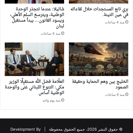
بري تابع المستجدات خلال لقاءاته
شاتيلا: عندما تتجذر الوحدة
في عين التينة.
الوطنية، ويترسخ السلم الأهلي،
ويسود القانون… يبدأ مستقبل
منذ 4 ساعات
لبنان
منذ 4 ساعات
‏الخليج بين وهم الحماية وحقيقة
العلّامة فضل الله مستقبِلًا الوزير
الصمود
مكي: التنوع اللبناني غنى والوحدة
الوطنية أساس
منذ 6 ساعات
منذ يوم واحد
© حقوق النشر 2026، جميع الحقوق محفوظة |
Development By