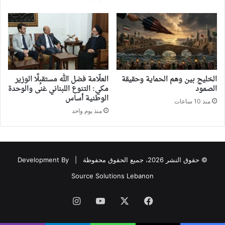
‏الخليج بين وهم الحماية وحقيقة
العلّامة فضل الله مستقبِلًا الوزير
الصمود
مكي: التنوع اللبناني غنى والوحدة
الوطنية أساس
منذ 10 ساعات
منذ يوم واحد
© حقوق النشر 2026، جميع الحقوق محفوظة |
Development By
Source Solutions Lebanon
فيسبوك
‫X
‫YouTube
انستقرام