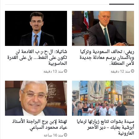
ريفي: تحالف السعودية وتركيا
شاتيلا: ال-ح-ر-ب القادمة لن
وباكستان يرسم معادلة جديدة
تكون على النفط… بل على القدرة
لأمن المنطقة.
الحاسوبية
منذ 12 دقيقة
منذ 13 دقيقة
سيدة بشوات تتابع زيارتها لرعايا
تهنئة لإبن برج البراجنة الأستاذ
أبرشية بعلبك – دير الأحمر
عياد محمود السباعي
المارونية
منذ 16 ساعة