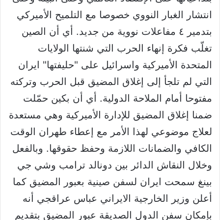
انتشار الغبار النووي خصوصا مع التلميح الأميركي
بتدمير ٤ مفاعلات نووية من جديد. أي أن الصين
تغلّب فكرة إنهاء الحرب التي شنتها الولايات
المتحدة الأميركية واسرائيل على "حليفتها" ايران
التي لم تلجأ إلى إغلاق المضيق قبل الحرب وتركته
مفتوحا أمام الملاحة الدولية. أي أن بكين حمّلت
ضمنا إغلاق المضيق للإدارة الأميركية وهي مستعدة
لعلاج موضوعي لهذا الأمر مع إعطاء طهران الوقت
الكافي والضمانات اللازمة وحفظ حقوقها. وبالفعل
وخلال النقاش الدائر بين دونالد ترامب وشي جي
بينغ سمحت ايران لسفن صينية بعبور المضيق كما
أعلن وزير الخارجية الايراني عباس عراقجي أنه
بإمكان سفن الدول الصديقة عبور المضيق بتقديم