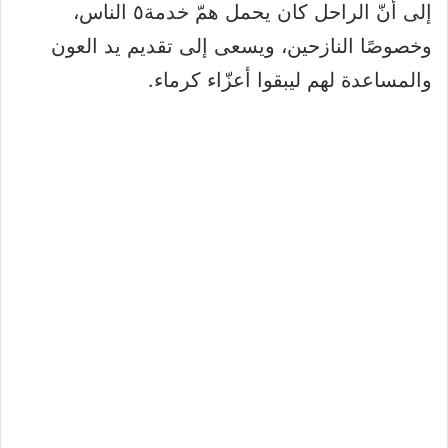
إلى أنّ الراحل كان يحمل همّ خدمة٥ الناس،
وخصوصًا النازحين، ويسعى إلى تقديم يد العون
والمساعدة لهم ليبقوا أعزّاء كرماء.