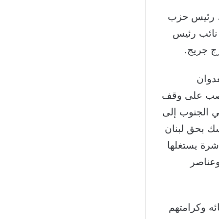
، رئيس حزب
نائب رئيس
ج جريج.
عدوان
تنصب على وقف
لي الجنوب إلى
سك بحق لبنان
شرة يستغلها
وعناصر
ه وكرامتهم