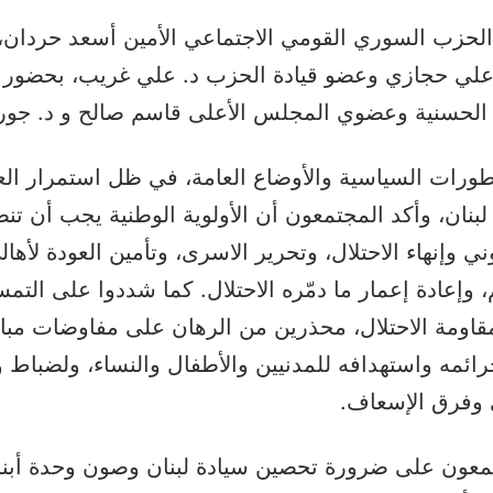
لحزب السوري القومي الاجتماعي الأمين أسعد حردان
 علي حجازي وعضو قيادة الحزب د. علي غريب، بحضور 
 الحسنية وعضوي المجلس الأعلى قاسم صالح و د. جور
لتطورات السياسية والأوضاع العامة، في ظل استمرار ال
لبنان، وأكد المجتمعون أن الأولوية الوطنية يجب أن 
ي وإنهاء الاحتلال، وتحرير الاسرى، وتأمين العودة لأها
، وإعادة إعمار ما دمّره الاحتلال. كما شددوا على التم
اومة الاحتلال، محذرين من الرهان على مفاوضات مبا
رائمه واستهدافه للمدنيين والأطفال والنساء، ولضباط 
ي وفرق الإسعاف.
معون على ضرورة تحصين سيادة لبنان وصون وحدة أبنائ