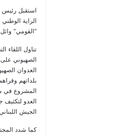
استقبل رئيس ا
الراية الوطني
"القومي" وائل
تناول اللقاء ا
الصهيوني على 
العدوان الصهيون
بلداتهم وقراهم
المشروع في مق
العدو لتكثيف ج
الجيش اللبنان
كما شدد المجت