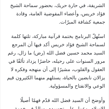
الشريفة، في حارة حريك، بحضور سماحة الشيخ
فؤاد خريس، وأعضاء المفوضية العامة، وقادة
جمعية كشافة المبرّات.
استُهلّ البرنامج بختمة قرآنية مباركة، تلتها كلمة
لسماحة الشيخ فؤاد خريس أكد فيها أن المرجع
السيد محمد حسين فضل الله (رض) ما زال، رغم
مرور السنوات على رحيله، حاضرًا يزداد تألقًا في
العقول والقلوب، مشيرًا إلى أن منهجه وفكره لا
يزالان نابضين بالحياة، يستلهم منهما الكثيرون قيم
الوعي والانفتاح والمسؤولية.
وأوضح أن السيد فضل الله قدّم فهمًا أصيلًا
للإسلام، وعمل على تجسيده رسالةً في خدمة