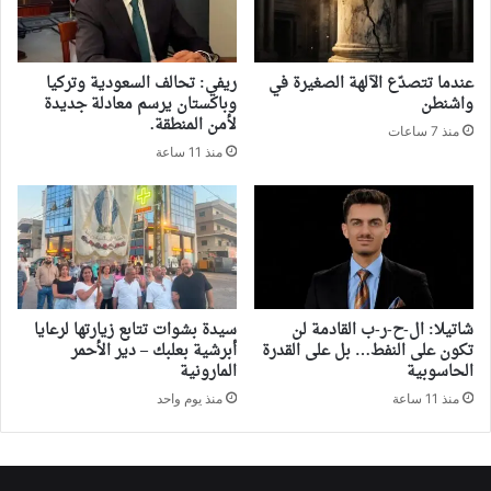
‏عندما تتصدّع الآلهة الصغيرة في
ريفي: تحالف السعودية وتركيا
واشنطن
وباكستان يرسم معادلة جديدة
لأمن المنطقة.
منذ 7 ساعات
منذ 11 ساعة
شاتيلا: ال-ح-ر-ب القادمة لن
سيدة بشوات تتابع زيارتها لرعايا
تكون على النفط… بل على القدرة
أبرشية بعلبك – دير الأحمر
الحاسوبية
المارونية
منذ 11 ساعة
منذ يوم واحد