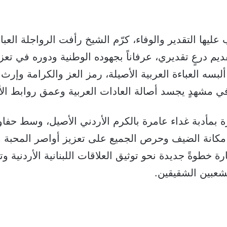
عليها التقدير والوفاء، كرّم الشيخ رأفت الرواجلة العبا
يم درعٍ تقديري، عرفاناً بجهوده الوطنية ودوره في تعزي
لبسه العباءة العربية الأصيلة، رمز العز والكرامة وإرث 
في مشهدٍ يجسد أصالة العادات العربية وعمق روابط الأ
رة بمأدبة غداء عامرة بالكرم الأردني الأصيل، وسط حفاو
كانة الضيف وحرص الجميع على تعزيز أواصر المحبة وا
رة خطوةً جديدة نحو توثيق العلاقات اللبنانية الأردنية و
شعبين الشقيقين.