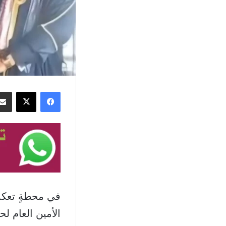
فيسبوك
‫X
في محطةٍ تعكس 
الأمين العام ل