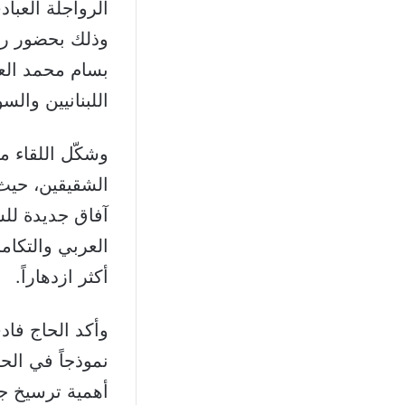
الرواجلة العبا
وذلك بحضور رئي
بسام محمد الع
اللبنانيين والس
وشكّل اللقاء من
الشقيقين، حيث 
آفاق جديدة للش
العربي والتكام
أكثر ازدهاراً.
وأكد الحاج فاد
نموذجاً في الحك
أهمية ترسيخ جس