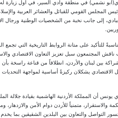
دي(أبو نشمي) في منطقة وادي السير، في أول زيارة له 
س المجلس القومي للقبائل والعشائر العربية والإسلام
بادي، إلى جانب نخبة من الشخصيات الوطنية ورجال ال
وريين.
اسبةً للتأكيد على متانة الروابط التاريخية التي تجمع ا
ناقش المجتمعون سبل تعزيز التعاون الاقتصادي والاس
راكة بين لبنان والأردن، انطلاقاً من قناعة راسخة بأن
ل الاقتصادي يشكلان ركيزةً أساسية لمواجهة التحديات 
ي يونس أن المملكة الأردنية الهاشمية بقيادة جلالة الم
مة والاستقرار، متمنياً للأردن دوام الأمن والازدهار، و
ور التواصل والتعاون بين البلدين الشقيقين بما يخدم