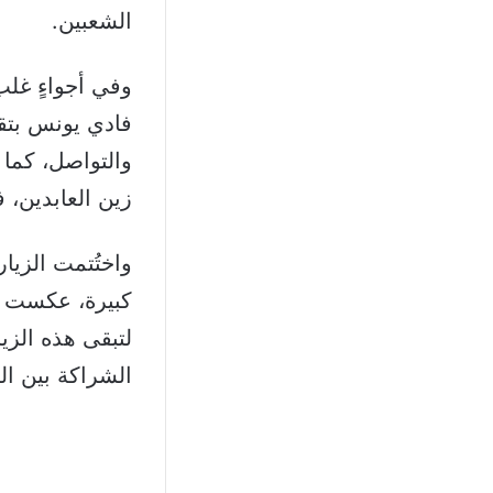
الشعبين.
وفي أجواءٍ غلب 
فادي يونس بتقد
والتواصل، كما أ
زين العابدين، 
واختُتمت الزيا
كبيرة، عكست م
لتبقى هذه الزيا
الشراكة بين ال