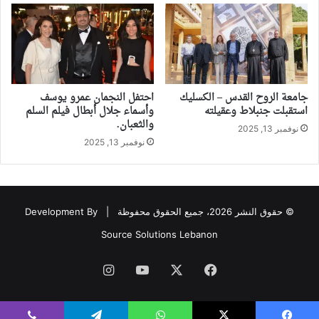
جامعة الروح القدس – الكسليك
احتفل النجمان عمرو يوسف
استقبلت جنبلاط وعقيلته
وأسماء جلال أبطال فيلم السلم
والثعبان.
نوفمبر 13, 2025
نوفمبر 13, 2025
© حقوق النشر 2026، جميع الحقوق محفوظة |
Development By
Source Solutions Lebanon
فيسبوك
‫X
‫YouTube
انستقرام