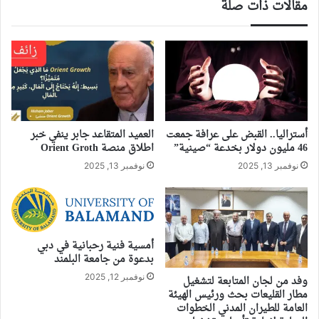
مقالات ذات صلة
أستراليا.. القبض على عرافة جمعت
العميد المتقاعد جابر ينفي خبر
46 مليون دولار بخدعة “صينية”
اطلاق منصة Orient Groth
نوفمبر 13, 2025
نوفمبر 13, 2025
أمسية فنية رحبانية في دبي
بدعوة من جامعة البلمند
نوفمبر 12, 2025
وفد من لجان المتابعة لتشغيل
مطار القليعات بحث ورئيس الهيئة
العامة للطيران المدني الخطوات