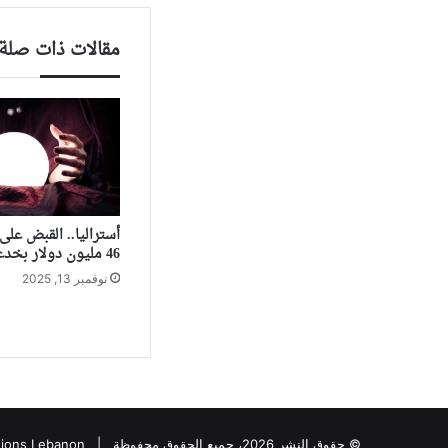
مقالات ذات صلة
أستراليا.. القبض عل
46 مليون دولار بخدعة “صينية”
نوفمبر 13, 2025
© حقوق النشر 2026، جميع الحقوق محفوظة |
tions Lebanon