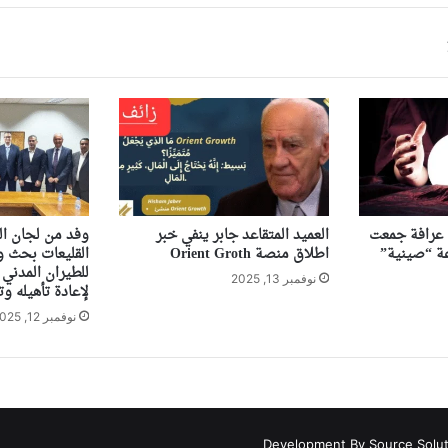
ى عرافة جمعت
العميد المتقاعد جابر ينفي خبر
وفد من لجان ال
اطلاق منصة Orient Groth
القليعات بحث ور
للطيران المدني 
نوفمبر 13, 2025
لإعادة تأهيله وت
نوفمبر 12, 2025
Development By Source Solu