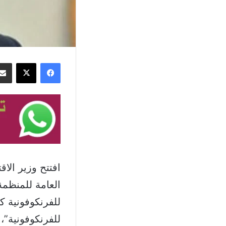
فيسبوك
‫X
افتتح وزير الا
العامة للمنظمة
للفرنكوفونية كا
للفرنكوفونية”،