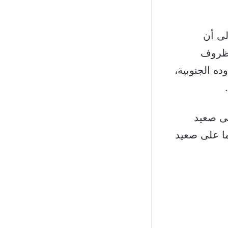
لى أن
لظروف
ده الجنوبية،
لى صعيد
ما على صعيد