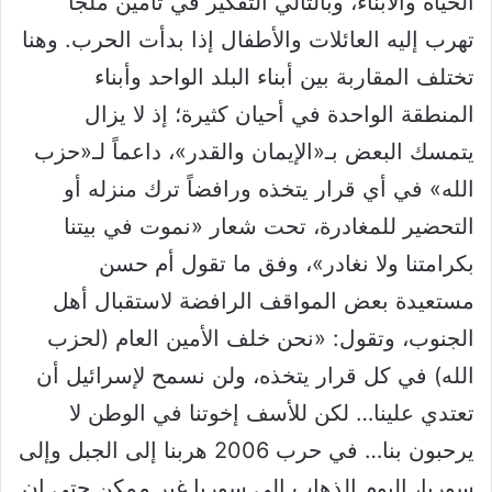
الحياة والأبناء، وبالتالي التفكير في تأمين ملجأ
تهرب إليه العائلات والأطفال إذا بدأت الحرب. وهنا
تختلف المقاربة بين أبناء البلد الواحد وأبناء
المنطقة الواحدة في أحيان كثيرة؛ إذ لا يزال
يتمسك البعض بـ«الإيمان والقدر»، داعماً لـ«حزب
الله» في أي قرار يتخذه ورافضاً ترك منزله أو
التحضير للمغادرة، تحت شعار «نموت في بيتنا
بكرامتنا ولا نغادر»، وفق ما تقول أم حسن
مستعيدة بعض المواقف الرافضة لاستقبال أهل
الجنوب، وتقول: «نحن خلف الأمين العام (لحزب
الله) في كل قرار يتخذه، ولن نسمح لإسرائيل أن
تعتدي علينا… لكن للأسف إخوتنا في الوطن لا
يرحبون بنا… في حرب 2006 هربنا إلى الجبل وإلى
سوريا، اليوم الذهاب إلى سوريا غير ممكن حتى إن