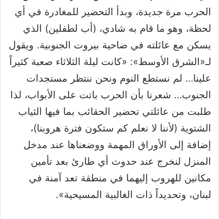
الحرب مرة جديدة، وبدأ التحضير للمغادرة في أي
لحظة، وهو ما قام به شادي، (أب لطفلين) الذي
يسكن مع عائلته في ضاحية بيروت الجنوبية. ويقول
لـ«الشرق الأوسط»: «كانت ليلة الثلاثاء صعبة كثيراً
علينا… لم نستطع النوم ونحن ننتظر مستجدات
الجنوب… شعرنا بأن الحرب باتت على الأبواب، لذا
طلبت من عائلتي تحضير الحقائب بما فيها الثياب
الشتوية (لأننا لا نعلم كم ستكون فترة هروبنا)،
إضافة إلى الأوراق المهمة ووضعناها عند مدخل
المنزل لنخرج عند حدوث أي طارئ بعد تأمين
مكانين للهروب إليهما في منطقة تعد آمنة في
لبنان، وتحديداً ذات الغالبية المسيحية».