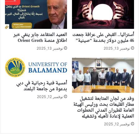
أستراليا.. القبض على عرافة جمعت
العميد المتقاعد جابر ينفي خبر
46 مليون دولار بخدعة “صينية”
اطلاق منصة Orient Groth
نوفمبر 13, 2025
نوفمبر 13, 2025
أمسية فنية رحبانية في دبي
بدعوة من جامعة البلمند
نوفمبر 12, 2025
وفد من لجان المتابعة لتشغيل
مطار القليعات بحث ورئيس الهيئة
العامة للطيران المدني الخطوات
العملية لإعادة تأهيله وتشغيله
نوفمبر 12, 2025