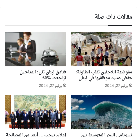
مقالات ذات صلة
مفوضيّة اللاجئين تقلب الطاولة:
فنادق لبنان تئن: المداخيل
خفض عديد موظفيها في لبنان
تراجعت %60
يوليو 27, 2024
يوليو 27, 2024
تسونامي البحر المتوسط بين
إعلان بيجين… أبعد من المصالحة