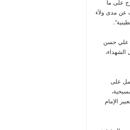
ج على ما
 عن مدى ولآء
ينية”.
ه علي حسن
 الشهداء،
اصل على
سيحية،
ير الإمام