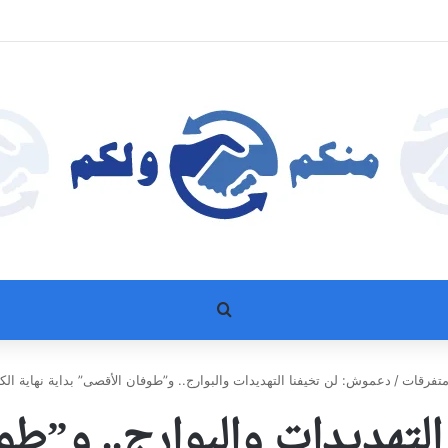
بحث عن
تفرقات
/
دعموش: لن تخيفنا التهديدات والبوارج.. و”طوفان الأقصى” بداية نهاية الك
لتهديدات والبوارج.. و”طو