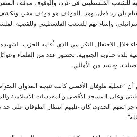
اعية للشعب الفلسطيني في غزة، والوقوف موقف المتفر
يام بأي رد فعل، وهذا الموقف هو موقف مخزٍ، ويكشف
إسرائيلي، وإساءاتهم للشعب الفلسطيني وللقضية الفلسط
ء خلال الاحتفال التكريمي الذي أقامه الحزب للشهيد
 بلدة حناويه الجنوبية، بحضور عدد من العلماء وعوائل
يات، وحشد من الأهالي.
أن “عملية طوفان الأقصى كانت نتيجة العدوان المتو
ني وعلى المسجد الأقصى والمقدسات الاسلامية والم
جرائمهم الحدود، كان عليهم انتظار الطوفان على حد تعب
له”.