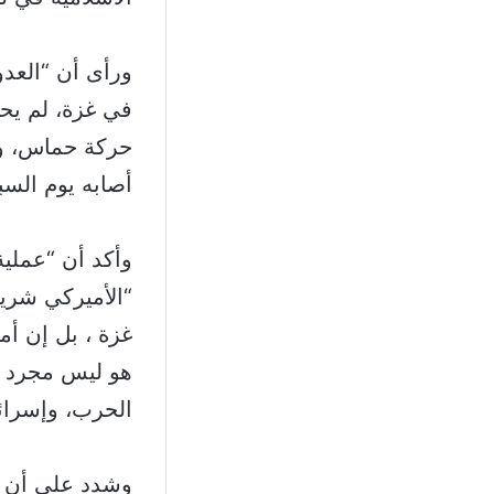
ورأى أن “العدو
في غزة، لم يح
حركة حماس، ول
أصابه يوم السبت
وأكد أن “عملية
“الأميركي شريك
غزة ، بل إن أمي
هو ليس مجرد ش
الحرب، وإسرائي
وشدد على أن “