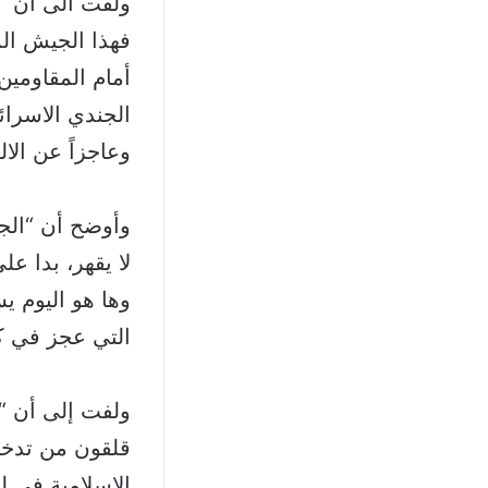
ولفت الى أن “
فهذا الجيش المد
أمام المقاومين
الجندي الاسرائ
وعاجزاً عن الال
وأوضح أن “الج
لا يقهر، بدا ع
وها هو اليوم ي
التي عجز في كل
ولفت إلى أن “ا
قلقون من تدخل 
الاسلامية في ل