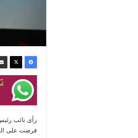
فيسبوك
‫X
رأى نائب رئيس
فرضت على الدو