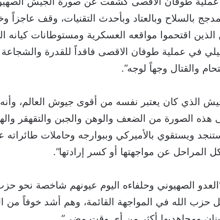
عملية طوفان الاقصى كشفت عن صورة الجيش الصهيون
جج بالسلاح وبالعتاد وبأحدث التقنيات، وقف عاجزاً وخائ
 الذين اقتحموا مواقعه العسكرية ومستوطانات كيانه ال
يلي في عملية طوفان الاقصى فاقداً للقدرة والشجاعة و
تحام والقتال وجهاً لوجه”.
يش الذي كان يعتبر نفسه من أقوى جيوش العالم، وأنه
لى هذه الصورة من الضعف والوهن والجبن والتقهقر واله
ستنجد ويستقوي بالأميركي وببوارجه وحاملات طائراته ع
 المراحل عن مواجهتها أو كسر إرادتها”.
لعدو الصهيوني وحلفاءه اليوم عيونهم شاخصة نحو حزب
حزب الله في المواجهة القائمة، وهم أشد خوفاً من ال
بنان ومجاهديها أكثر من أي وقت مضى”.