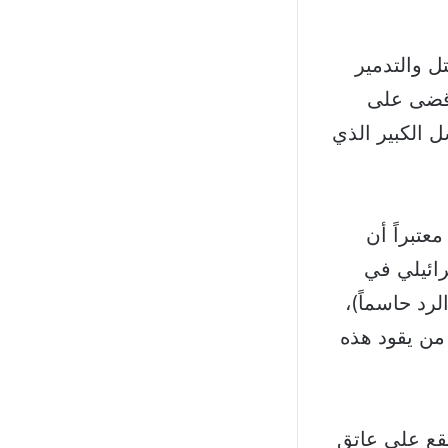
ل والتدمير
 قضى على
 الكبير الذي
عتبراً أن
رائيلي في
لرد حاسماً)،
ن يقود هذه
قع على عاتق