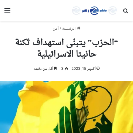
بحث عن
الق
الرئيسية
/
أمن
“الحزب” يتبنّى استهداف ثكنة
حانيتا الاسرائيلية
أكتوبر 15, 2023
3
أقل من دقيقة