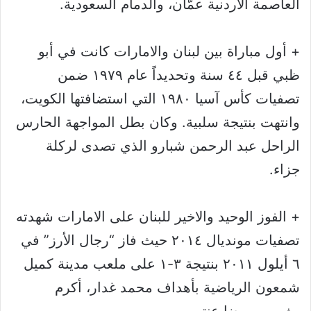
العاصمة الأردنية عمّان، والدمام السعودية.
+ أول مباراة بين لبنان والامارات كانت في أبو
ظبي قبل ٤٤ سنة وتحديداً عام ١٩٧٩ ضمن
تصفيات كأس آسيا ١٩٨٠ التي استضافتها الكويت،
وانتهت بنتيجة سلبية. وكان بطل المواجهة الحارس
الراحل عبد الرحمن شبارو الذي تصدى لركلة
جزاء.
+ الفوز الوحيد والاخير للبنان على الامارات شهدته
تصفيات مونديال ٢٠١٤ حيث فاز “رجال الأرز” في
٦ أيلول ٢٠١١ بنتيجة ٣-١ على ملعب مدينة كميل
شمعون الرياضية بأهداف محمد غدار، أكرم
مغربي، ورضا عنتر