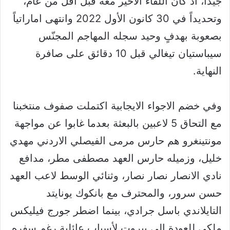
جيّداً، اذ كان اللقاء الاخير معه قبل اقل من عام،
وتحديداً في 30 كانون الأول 2022 وانتهى اماراتياً
بصعوبة بهدفٍ وحيد سجله المهاجم المجنّس
سيباستيان تيغالي قبل 10 دقائق على صافرة
النهاية.
وفي خضم الاجواء الايجابية اكتملت صفوف منتخبنا
مع التحاق 5 لاعبين بالبعثة بعدما غابوا عن مواجهة
مونتينغرو هم حارس مرمى الفيصلي الاردني مهدي
خليل، وزميله حارس العهد مصطفى مطر، مدافع
نادي الانصار نصار نصار، وثنائي الوسط لاعب العهد
حسن سرور، والمحترف مع بانكوك يونايتد
التايلاندي باسل جرادي، بينما اضطر جورج فيليكس
ملكي للعودة الى بيروت لأسبابٍ عائلية رغم سفره