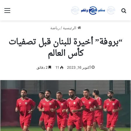
بحث عن
الق
الرئيسية
/
رياضة
“بروفة” أخيرة للبنان قبل تصفيات
كأس العالم
أكتوبر 16, 2023
11
2 دقائق