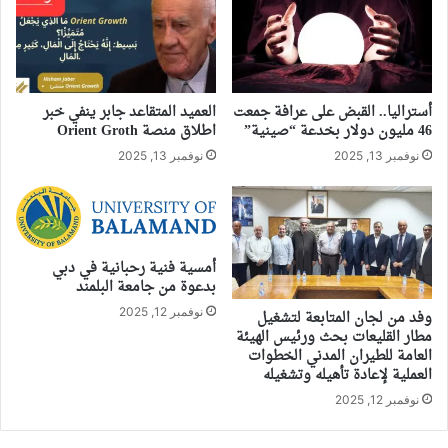
أستراليا.. القبض على عرافة جمعت
العميد المتقاعد جابر ينفي خبر
46 مليون دولار بخدعة “صينية”
اطلاق منصة Orient Groth
نوفمبر 13, 2025
نوفمبر 13, 2025
أمسية فنية رحبانية في دبي
بدعوة من جامعة البلمند
نوفمبر 12, 2025
وفد من لجان المتابعة لتشغيل
مطار القليعات بحث ورئيس الهيئة
العامة للطيران المدني الخطوات
العملية لإعادة تأهيله وتشغيله
نوفمبر 12, 2025