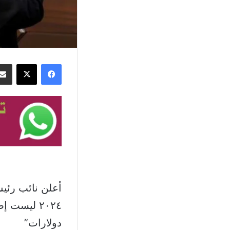
فيسبوك
‫X
أعلن نائب رئي
٢٠٢٤ ليست
دولارات”