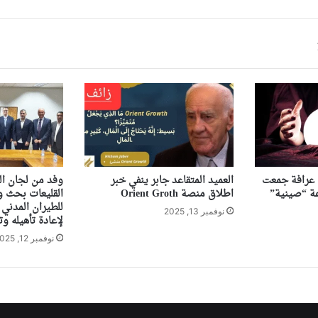
ى عرافة جمعت
العميد المتقاعد جابر ينفي خبر
وفد من لجان ال
اطلاق منصة Orient Groth
القليعات بحث ور
للطيران المدني 
نوفمبر 13, 2025
لإعادة تأهيله وت
نوفمبر 12, 2025