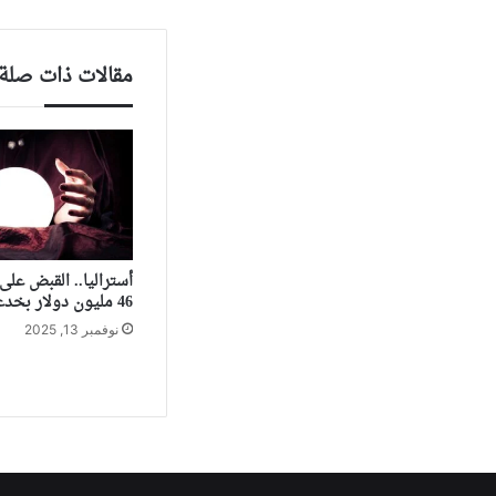
مقالات ذات صلة
أستراليا.. القبض عل
46 مليون دولار بخدعة “صينية”
نوفمبر 13, 2025