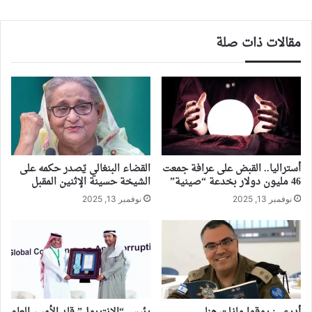
مقالات ذات صلة
أستراليا.. القبض على عرافة جمعت
القضاء البنغالي يّصدر حكمه على
46 مليون دولار بخدعة “صينية”
الشيخة حسينة الإثنين المقبل
نوفمبر 13, 2025
نوفمبر 13, 2025