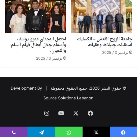
جامعة الروح القدس – الكسليك
احتفل النجمان عمرو يوسف
استقبلت جنبلاط وعقيلته
وأسماء جلال أبطال فيلم السلم
والثعبان.
نوفمبر 13, 2025
نوفمبر 13, 2025
© حقوق النشر 2026، جميع الحقوق محفوظة |
Development By
Source Solutions Lebanon
فيسبوك
‫X
‫YouTube
انستقرام